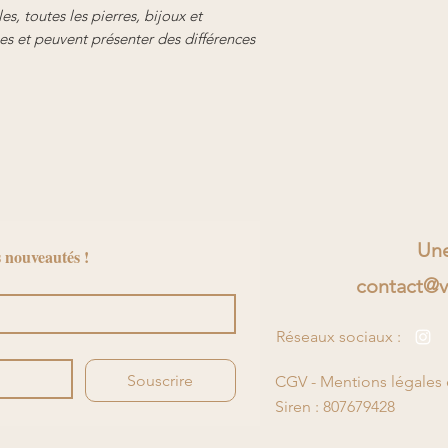
afin d'établir une 
et conditionnement
s, toutes les pierres, bijoux et
clients et leur per
es et peuvent présenter des différences
informations claire
site en toute sécuri
afin de rassurer vo
confiance.
Une
 nouveautés !
contact@v
Réseaux sociaux :
Souscrire
CGV - Mentions légales e
Siren : 807679428