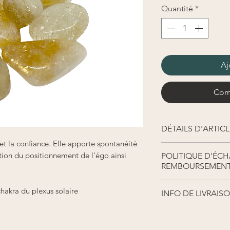
Quantité
*
Aj
Com
DÉTAILS D'ARTICL
i et la confiance. Elle apporte spontanéité
Détails d'article. S
estion du positionnement de l'égo ainsi
POLITIQUE D'ÉCH
de l'article : taille
REMBOURSEMEN
Cet emplacement es
avantages de cet art
Politique d'échan
hakra du plexus solaire
INFO DE LIVRAIS
Informez vos visit
et de remboursemen
Condition de livrai
sur votre site. Én
davantage de détai