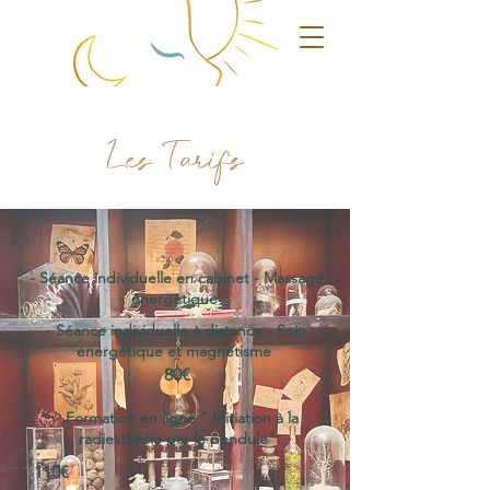
Les Tarifs
- Séance individuelle en cabinet - Massage
énergétique
- Séance individuelle à distance - Soin
énergétique et magnétisme
80€
​-
Formation en ligne " Initiation à la
radiesthésie par le pendule"
110€