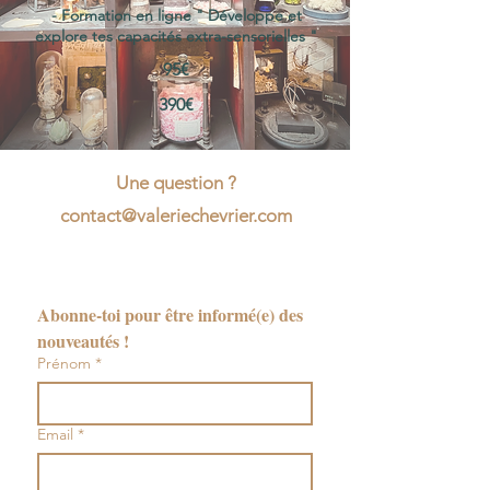
​-
Formation en ligne " Développe et
explore tes capacités extra-sensorielles "
95€
390€
Une question ?
contact@valeriechevrier.com
Abonne-toi pour être informé(e) des 
nouveautés !
Prénom
*
Email
*